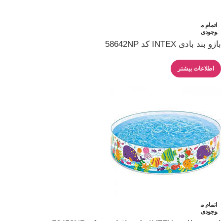
اتمام م
وجودی
بازو بند بادی INTEX کد 58642NP
اطلاعات بیشتر
اتمام م
وجودی