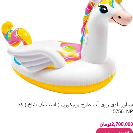
شناور بادی روی آب طرح یونیکورن ( اسب تک شاخ ) کد
57561NP
2,700,000
تومان