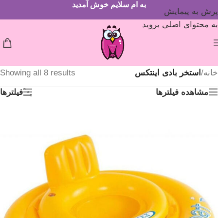
به ام سلایم خوش آمدید
پرش به پیمایش
به محتوای اصلی بروید
خانه
/
استخر بادی اینتکس
Showing all 8 results
مشاهده فیلترها
فیلترها