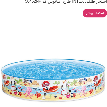
استخر طلقی INTEX طرح اقیانوس کد 56452NP
اطلاعات بیشتر