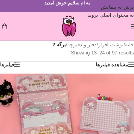
به ام سلایم خوش آمدید
پرش به پیمایش
به محتوای اصلی بروید
خانه
/
نوشت افزار
/
دفتر و دفترچه
/
برگه 2
Showing 13–24 of 97 results
مشاهده فیلترها
فیلترها