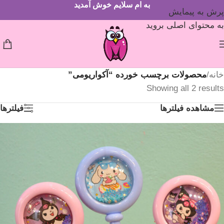
به ام سلایم خوش آمدید
پرش به پیمایش
به محتوای اصلی بروید
خانه
/
محصولات برچسب خورده “آکواریومی”
Showing all 2 results
مشاهده فیلترها
فیلترها