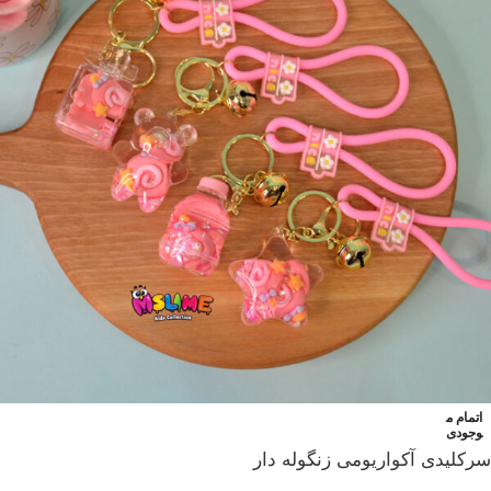
اتمام م
وجودی
سرکلیدی آکواریومی زنگوله دار