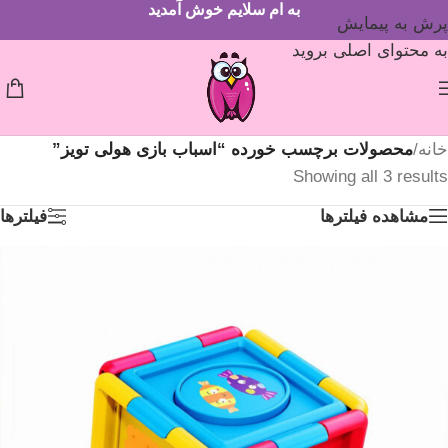
به ام سلایم خوش آمدید
پرش به پیمایش
به محتوای اصلی بروید
خانه
/
محصولات برچسب خورده “اسباب بازی هولی تویز”
Showing all 3 results
مشاهده فیلترها
فیلترها