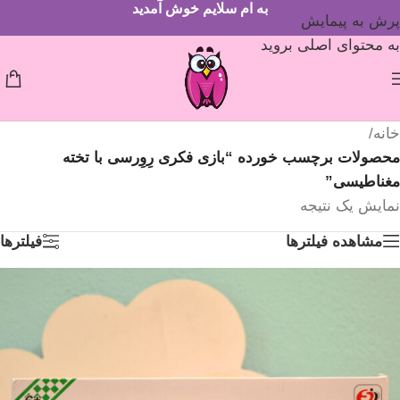
به ام سلایم خوش آمدید
پرش به پیمایش
به محتوای اصلی بروید
خانه
/
محصولات برچسب خورده “بازی فکری رِوِرسی با تخته
مغناطیسی”
نمایش یک نتیجه
مشاهده فیلترها
فیلترها