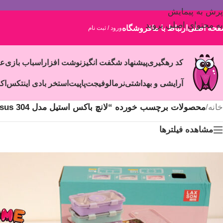
پرش به پیمایش
به محتوای اصلی بروید
حه اصلی
ارتباط با ما
فروشگاه
ورود / ثبت نام
کد رهگیری
پیشنهاد شگفت انگیز
نوشت افزار
اسباب بازی
ع
آرایشی و بهداشتی
نرمالو
فیجت
پاپیت
استخر بادی اینتکس
اک
خانه
/
محصولات برچسب خورده “لانچ باکس استیل مدل sus 304”
مشاهده فیلترها