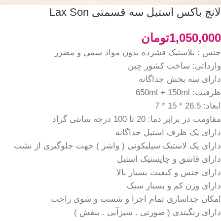
لانچ باکس استیل سه قسمتی Lax Son
1,050,000
تومان
جنس : پلاستیک فشرده بدون مواد سمی و مضرر
وارداتی: ساخت کشور چین
دارای سه بخش جداگانه
ظرفیت: 650ml + 150ml
ابعاد: ‌26.5 * 15 * 7
مقاومت در برابر دما: 20 تا 100 درجه سانتی گراد
دارای یک ظرف استیل جداگانه
دارای یک لاستیک سیلیکونی ( واشر ) جهت جلوگیری از نشت
دارای قاشق و چاپستیک استیل
دارای جنس و کیفیت بسیار بالا
دارای وزن کم و بسیار سبک
امکان جداسازی تمام اجزا و شست و شوی راحت
دارای رنگبندی (‌ صورتی . سبزآبی . بنفش )