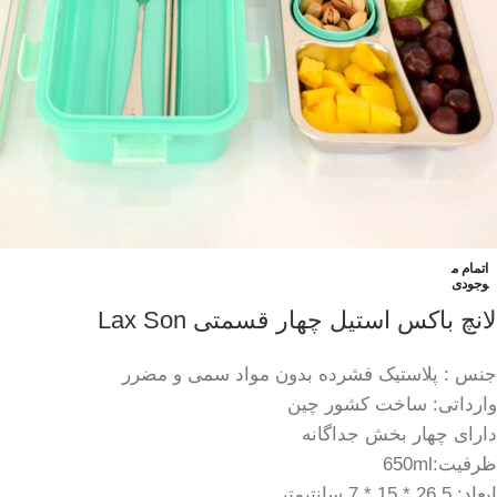
اتمام م
وجودی
لانچ باکس استیل چهار قسمتی Lax Son
جنس : پلاستیک فشرده بدون مواد سمی و مضرر
وارداتی: ساخت کشور چین
دارای چهار بخش جداگانه
ظرفیت:650ml
ابعاد: ‌26.5 * 15 * 7 سانتیمتر