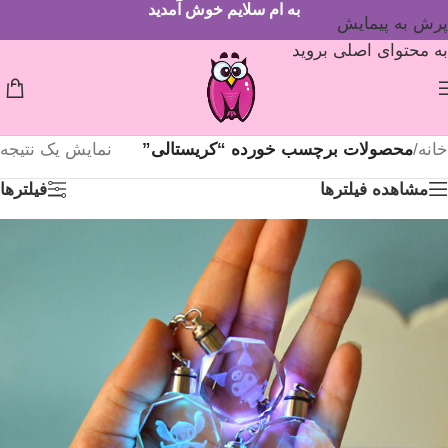
به ام سلایم خوش آمدید
پرش به پیمایش
به محتوای اصلی بروید
خانه
/
محصولات برچسب خورده “کریستالی”
نمایش یک نتیجه
مشاهده فیلترها
فیلترها