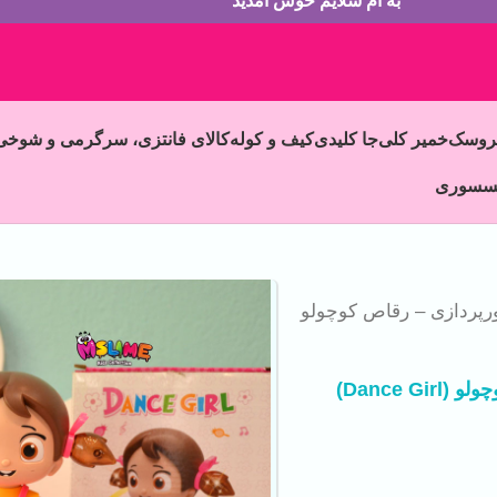
به ام سلایم خوش آمدید
روسک
خمیر کلی
جا کلیدی
کیف و کوله
کالای فانتزی، سرگرمی و شوخی
سسوری
نورپردازی – رقاص کوچولو
Dance )