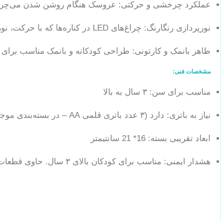
عملکرد چرخشی و حرکتی: عروسک هنگام روشن شدن می‌چرخد
نورپردازی رنگارنگ: چراغ‌های LED در کناره‌ها که با حرکت، نورهای رنگی زیبایی تولید می‌کنند.
ظاهر بانمک و کارتونی: طراحی کودکانه و بانمک مناسب برای س
مشخصات فنی:
مناسب برای سن: ۳ سال به بالا
نیاز به باتری: دارد (۳ عدد باتری قلمی AA – در بسته‌بندی موجود نیست)
ابعاد تقریبی بسته: 16* 21 سانتیمتر
هشدار ایمنی: مناسب برای کودکان بالای ۳ سال. حاوی قطعات کوچک – خطر بلعیدن برای کودکان زیر ۳ سال