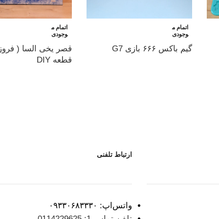
اتمام م
اتمام م
وجودی
وجودی
گیم باکس ۶۶۶ بازی G7
قطعه DIY
ارتباط تلفنی
واتس‌اپ: ۰۹۳۳۰۶۸۳۳۳۰
تلفن تماس 1: 0114229625