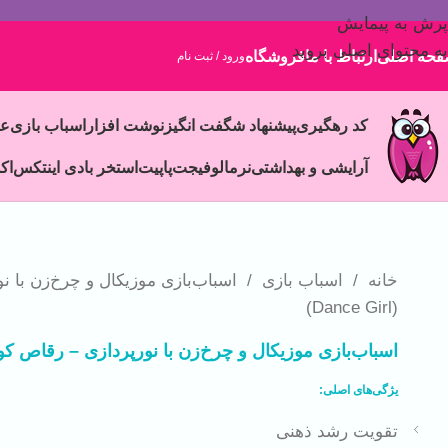
پرش به پیمایش
به محتوای اصلی بروید
حه اصلی
ارتباط با ما
فروشگاه
ورود / ثبت نام
کد رهگیری
پیشنهاد شگفت انگیز
نوشت افزار
اسباب بازی
ع
آرایشی و بهداشتی
نرمالو
فیجت
پاپیت
استخر بادی اینتکس
اک
خانه
/
اسباب بازی
/
اسباب‌بازی موزیکال و چرخ‌زن با 
(Dance Girl)
اسباب‌بازی موزیکال و چرخ‌زن با نورپردازی – رقاص کوچولو (Girl
یژگی‌های اصلی:
تقویت رشد ذهنی