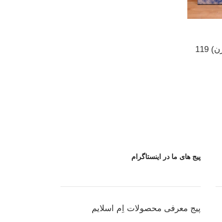
قصر یخی السا ( فروزن) 119
پیج های ما در اینستاگرام
پیج معرفی محصولات اِم اسلایم