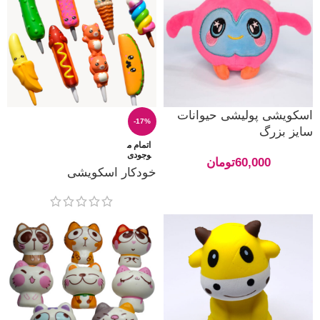
اسکویشی پولیشی حیوانات
-17%
سایز بزرگ
اتمام م
وجودی
60,000
تومان
خودکار اسکویشی