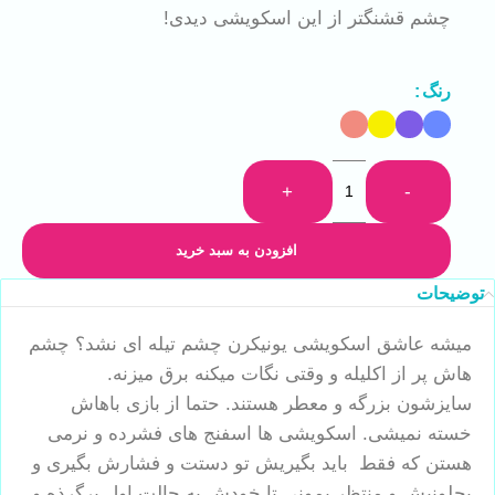
چشم قشنگتر از این اسکویشی دیدی!
رنگ
+
-
افزودن به سبد خرید
توضیحات
میشه عاشق اسکویشی یونیکرن چشم تیله ای نشد؟ چشم
هاش پر از اکلیله و وقتی نگات میکنه برق میزنه.
سایزشون بزرگه و معطر هستند. حتما از بازی باهاش
خسته نمیشی. اسکویشی ها اسفنج های فشرده و نرمی
هستن که فقط باید بگیریش تو دستت و فشارش بگیری و
بچلونیش و منتظر بمونی تا خودش به حالت اول برگرذه و