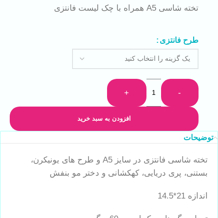
تخته شاسی A5 همراه با چک لیست فانتزی
طرح فانتزی
+
-
افزودن به سبد خرید
توضیحات
تخته شاسی فانتزی در سایز A5 و طرح های یونیکرن،
بستنی، پری دریایی، کهکشانی و دختر مو بنفش
اندازه 21*14.5