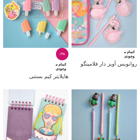
اتمام م
-7%
وجودی
روانویس آویز دار فلامینگو
اتمام م
وجودی
هایلایتر کیم بستنی