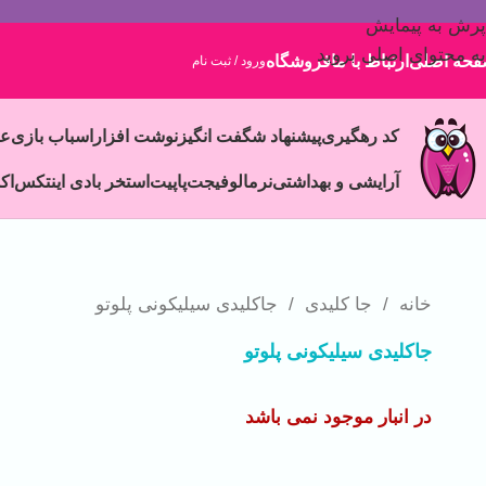
پرش به پیمایش
به محتوای اصلی بروید
حه اصلی
ارتباط با ما
فروشگاه
ورود / ثبت نام
کد رهگیری
پیشنهاد شگفت انگیز
نوشت افزار
اسباب بازی
ع
آرایشی و بهداشتی
نرمالو
فیجت
پاپیت
استخر بادی اینتکس
اک
خانه
/
جا کلیدی
/
جاکلیدی سیلیکونی پلوتو
جاکلیدی سیلیکونی پلوتو
در انبار موجود نمی باشد