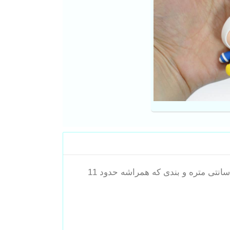
جا کلیدی سلیکونی طرح پلوتو موجود شده. جنس عروسکش از سلیکون بوده و خیلی مقاوم هستن . اندازه عروسکش حدود 6 سانتی متره و بندی که همراشه حدود 11