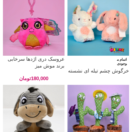
عروسک دری اژدها سرخابی
اتمام م
وجودی
برند موش میز
خرگوش چشم تیله ای نشسته
180,000
تومان