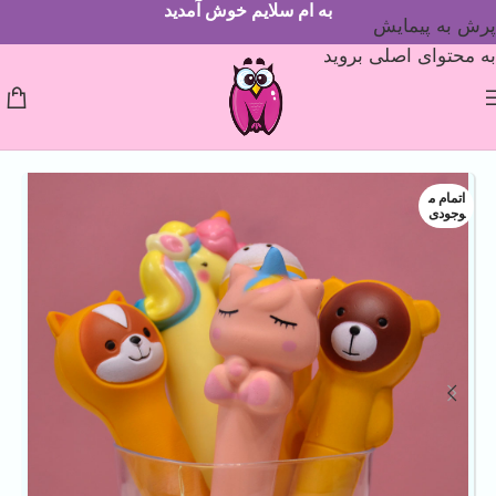
به ام سلایم خوش آمدید
پرش به پیمایش
به محتوای اصلی بروید
اتمام م
وجودی