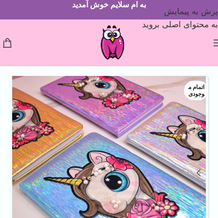
به ام سلایم خوش آمدید
پرش به پیمایش
به محتوای اصلی بروید
اتمام م
وجودی