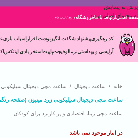
پرش به پیمایش
به محتوای اصلی بروید
حه اصلی
ارتباط با ما
فروشگاه
ورود / ثبت نام
کد رهگیری
پیشنهاد شگفت انگیز
نوشت افزار
اسباب بازی
ع
آرایشی و بهداشتی
نرمالو
فیجت
پاپیت
استخر بادی اینتکس
اک
خانه
/
ساعت دیجیتال
/
ساعت مچی دیجیتال سیلیکونی ز
ساعت مچی دیجیتال سیلیکونی زرد مینیون (صفحه رنگی
ساعت مچی زیبا، اقتصادی و پر کاربرد برای کودکان
در انبار موجود نمی باشد