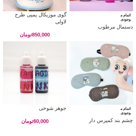
گوی موزیکال پمپی طرح
اتمام م
وجودی
لاولی
دستمال مرطوب
850,000
تومان
جوهر شوخی
اتمام م
وجودی
چشم بند کمپرس دار
60,000
تومان