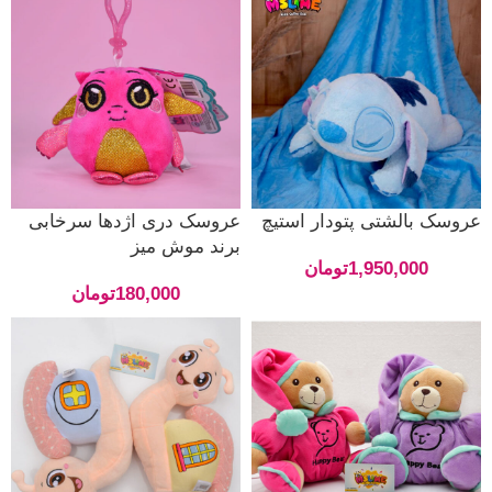
عروسک بالشتی پتودار استیچ
عروسک دری اژدها سرخابی
برند موش میز
1,950,000
تومان
180,000
تومان