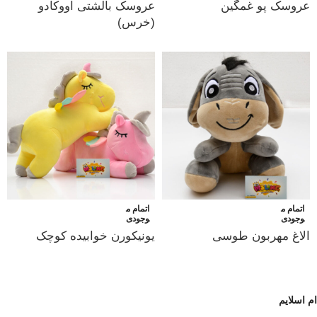
عروسک پو غمگین
عروسک بالشتی آووکادو
(خرس)
اتمام م
اتمام م
وجودی
وجودی
الاغ مهربون طوسی
یونیکورن خوابیده کوچک
ام اسلایم