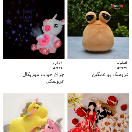
اتمام م
اتمام م
وجودی
وجودی
عروسک پو غمگین
چراغ خواب موزیکال
عروسکی