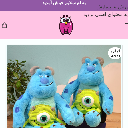
به ام سلایم خوش آمدید
پرش به پیمایش
به محتوای اصلی بروید
اتمام م
وجودی