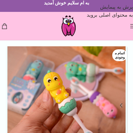
به ام سلایم خوش آمدید
پرش به پیمایش
به محتوای اصلی بروید
اتمام م
وجودی