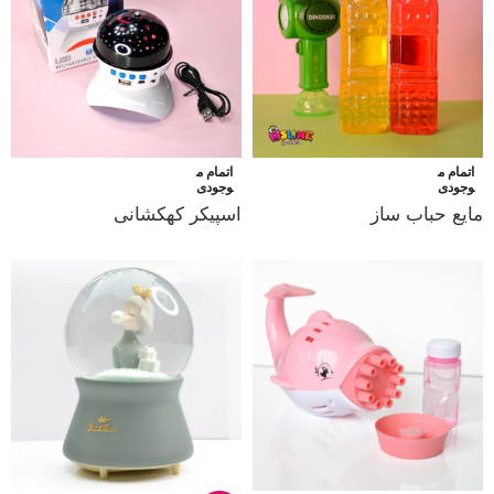
اتمام م
اتمام م
وجودی
وجودی
مایع حباب ساز
اسپیکر کهکشانی