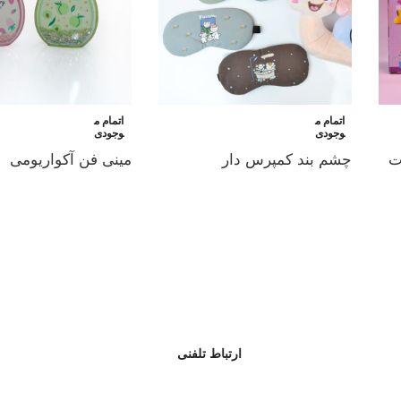
اتمام م
اتمام م
وجودی
وجودی
دت
چشم بند کمپرس دار
مینی فن آکواریومی
ارتباط تلفنی