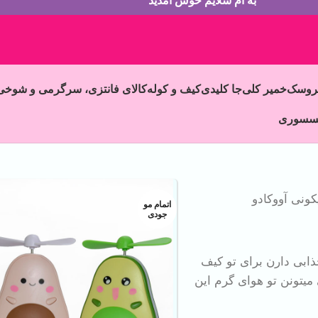
به ام سلایم خوش آمدید
روسک
خمیر کلی
جا کلیدی
کیف و کوله
کالای فانتزی، سرگرمی و شوخی
سسوری
کونی آووکادو
اتمام مو
جودی
ذابی دارن برای تو کیف
یتونن تو هوای گرم این