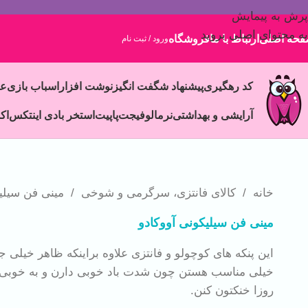
پرش به پیمایش
به محتوای اصلی بروید
حه اصلی
ارتباط با ما
فروشگاه
ورود / ثبت نام
کد رهگیری
پیشنهاد شگفت انگیز
نوشت افزار
اسباب بازی
ع
آرایشی و بهداشتی
نرمالو
فیجت
پاپیت
استخر بادی اینتکس
اک
خانه
/
کالای فانتزی، سرگرمی و شوخی
/
مینی فن سیلی
مینی فن سیلیکونی آووکادو
این پنکه های کوچولو و فانتزی علاوه براینکه ظاهر خیلی ج
خیلی مناسب هستن چون شدت باد خوبی دارن و به خوبی م
روزا خنکتون کنن.