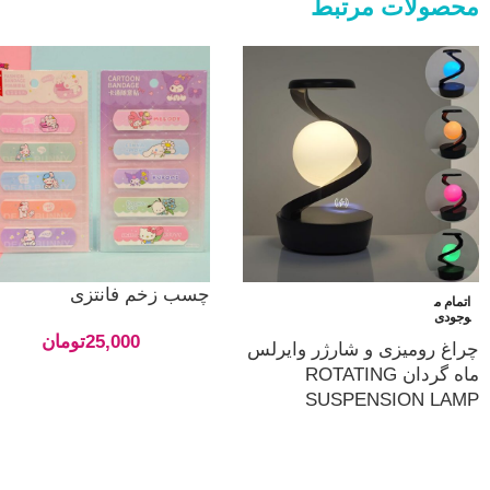
محصولات مرتبط
چسب زخم فانتزی
اتمام م
وجودی
25,000
تومان
چراغ رومیزی و شارژر وایرلس
ماه گردان ROTATING
SUSPENSION LAMP