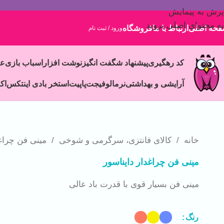
پرش به پیمایش
به محتوای اصلی بروید
حه اصلی
ارتباط با ما
فروشگاه
ورود / ثبت نام
کد رهگیری
پیشنهاد شگفت انگیز
نوشت افزار
اسباب بازی
ع
آرایشی و بهداشتی
نرمالو
فیجت
پاپیت
استخر بادی اینتکس
اک
خانه
/
کالای فانتزی، سرگرمی و شوخی
/
مینی فن چراغد
مینی فن چراغدار دایناسور
مینی فن بسیار قوی با قدرت باد عالی
رنگ