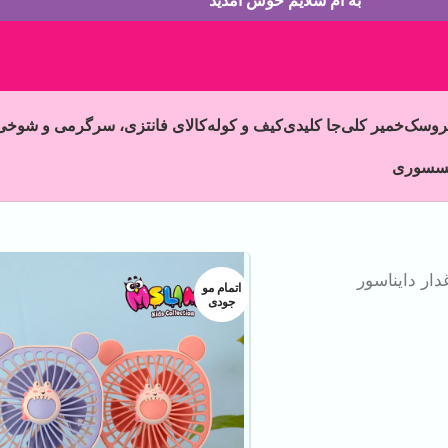
به ام سلایم خوش آمدید
روسک
خمیر کلی
جا کلیدی
کیف و کوله
کالای فانتزی، سرگرمی و شوخی
سسوری
ار دایناسور
اتمام مو
جودی