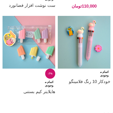
ست نوشت افزار فضانورد
110,000
تومان
اتمام م
-7%
وجودی
خودکار 10 رنگ فلامینگو
اتمام م
وجودی
هایلایتر کیم بستنی