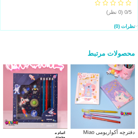
0/5
(0 نظر)
نظرات (0)
محصولات مرتبط
دفترچه آکواریومی Miao
اتمام م
وجودی