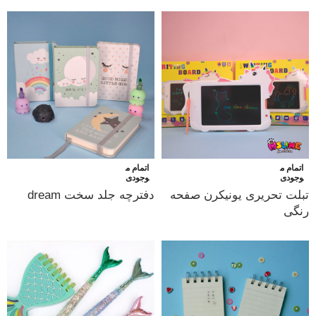
اتمام م
اتمام م
وجودی
وجودی
تبلت تحریری یونیکرن صفحه
دفترچه جلد سخت dream
رنگی