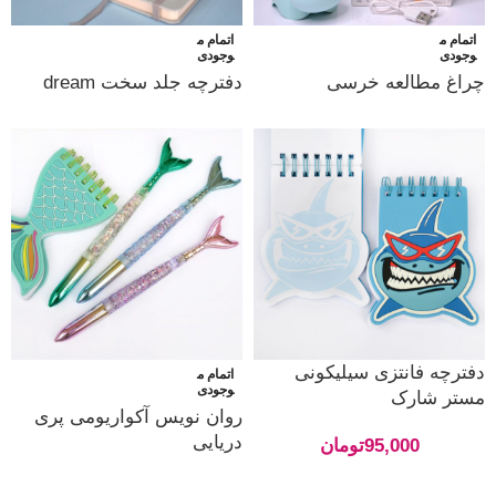
اتمام م
اتمام م
وجودی
وجودی
چراغ مطالعه خرسی
دفترچه جلد سخت dream
دفترچه فانتزی سیلیکونی
اتمام م
وجودی
مستر شارک
روان نویس آکواریومی پری
دریایی
95,000
تومان