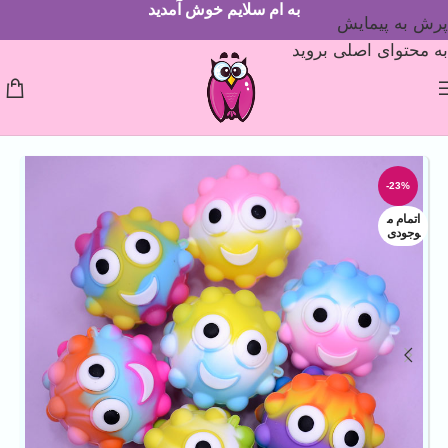
به ام سلایم خوش آمدید
پرش به پیمایش
به محتوای اصلی بروید
-23%
اتمام م
وجودی