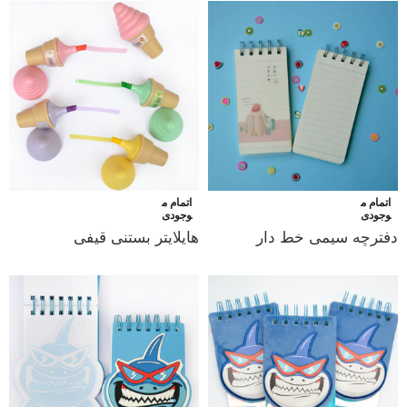
اتمام م
اتمام م
وجودی
وجودی
دفترچه سیمی خط دار
هایلایتر بستنی قیفی