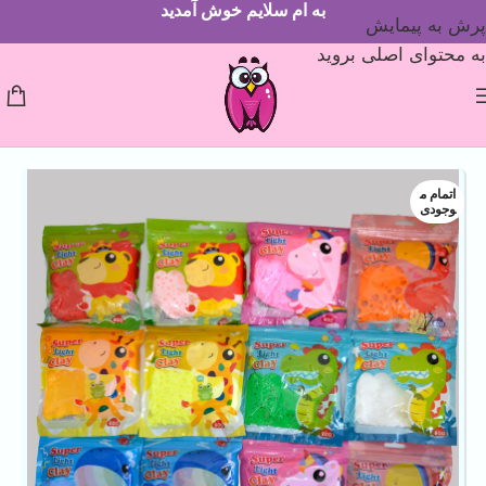
به ام سلایم خوش آمدید
پرش به پیمایش
به محتوای اصلی بروید
اتمام م
وجودی