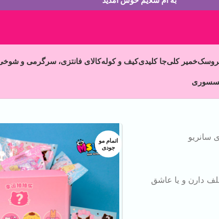
به ام سلایم خوش آمدید
روسک
خمیر کلی
جا کلیدی
کیف و کوله
کالای فانتزی، سرگرمی و شوخی
سسوری
 سانریو
اتمام مو
جودی
لف دارن و یا عاشق