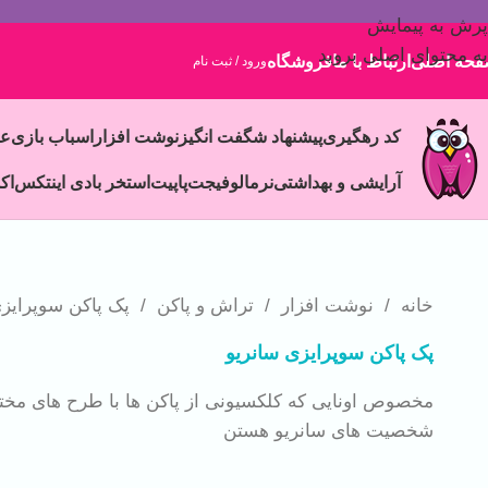
پرش به پیمایش
به محتوای اصلی بروید
حه اصلی
ارتباط با ما
فروشگاه
ورود / ثبت نام
کد رهگیری
پیشنهاد شگفت انگیز
نوشت افزار
اسباب بازی
ع
آرایشی و بهداشتی
نرمالو
فیجت
پاپیت
استخر بادی اینتکس
اک
خانه
/
نوشت افزار
/
تراش و پاکن
/
پک پاکن سوپرایزی
پک پاکن سوپرایزی سانریو
مخصوص اونایی که کلکسیونی از پاکن ها با طرح های مخت
شخصیت های سانریو هستن