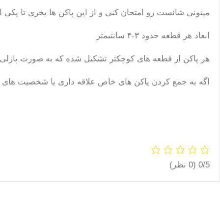
میتونی شانست رو امتحان کنی و از این پاکن ها بخری تا یکی از ۸ شخصیت سانریو مثل کرومی- کیتی -مایملودی- سینمارول- پام پام پورین 
ابعاد هر قطعه حدود ۳-۴ سانتیمتر
هر پاکن از قطعه های کوچکتر تشکیل شده که به صورت پازلی 
اگه به جمع کردن پاکن های خاص علاقه داری یا شخصیت های 
0/5
(0 نظر)