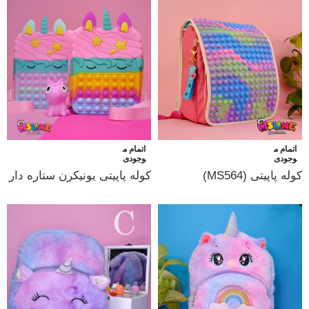
اتمام م
اتمام م
وجودی
وجودی
کوله پاپیتی (MS564)
کوله پاپیتی یونیکرن ستاره دار