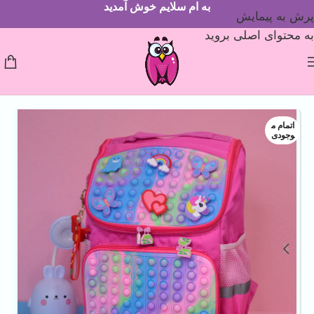
به ام سلایم خوش آمدید
پرش به پیمایش
به محتوای اصلی بروید
اتمام م
وجودی