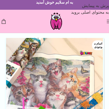
به ام سلایم خوش آمدید
پرش به پیمایش
به محتوای اصلی بروید
اتمام م
وجودی