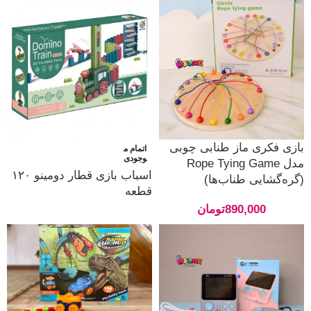
بازی فکری ماز طنابی چوبی
اتمام م
وجودی
مدل Rope Tying Game
اسباب بازی قطار دومینو ۱۲۰
(گره‌گشایی طناب‌ها)
قطعه
890,000
تومان