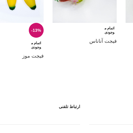
اتمام م
-13%
وجودی
فیجت آناناس
اتمام م
وجودی
فیجت موز
ارتباط تلفنی