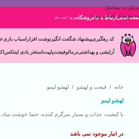
پرش به پیمایش
به محتوای اصلی بروید
حه اصلی
ارتباط با ما
فروشگاه
ورود / ثبت نام
کد رهگیری
پیشنهاد شگفت انگیز
نوشت افزار
اسباب بازی
ع
آرایشی و بهداشتی
نرمالو
فیجت
پاپیت
استخر بادی اینتکس
اک
خانه
/
فیجت و لهشو
/
لهشو لیمو
لهشو لیمو
با کیفیت، جذاب و بسیار سرگرم کننده، حتما خوشت میاد.
در انبار موجود نمی باشد