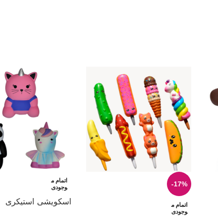
اتمام م
-17%
وجودی
اسکویشی استیکری
اتمام م
وجودی