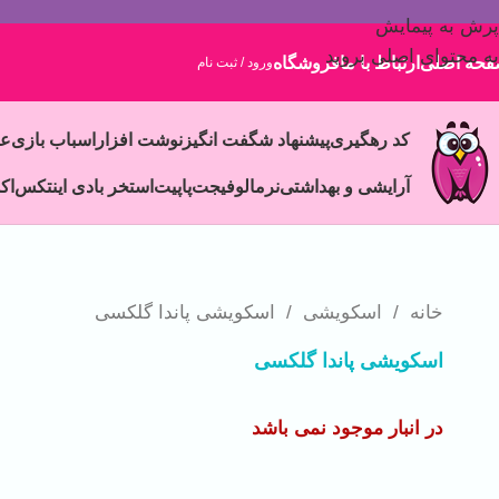
پرش به پیمایش
به محتوای اصلی بروید
حه اصلی
ارتباط با ما
فروشگاه
ورود / ثبت نام
کد رهگیری
پیشنهاد شگفت انگیز
نوشت افزار
اسباب بازی
ع
آرایشی و بهداشتی
نرمالو
فیجت
پاپیت
استخر بادی اینتکس
اک
خانه
/
اسکویشی
/
اسکویشی پاندا گلکسی
اسکویشی پاندا گلکسی
در انبار موجود نمی باشد