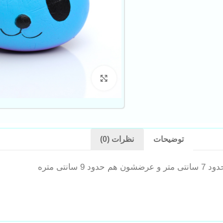
بزرگنمایی تصویر
توضیحات
نظرات (0)
تی متره