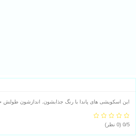
این اسکویشی های پاندا با رنگ جذابشون. اندازشون طولش حدود 7 سانتی متر و عرضشون هم حدود 9 سان
0/5
(0 نظر)