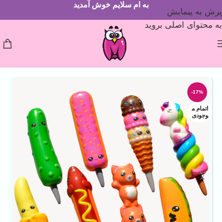
به ام سلایم خوش آمدید
پرش به پیمایش
به محتوای اصلی بروید
-17%
اتمام م
وجودی