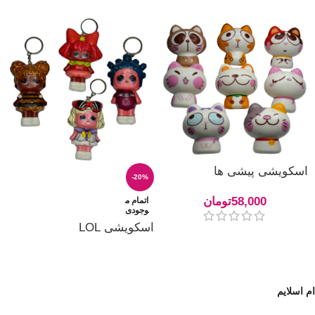
اسکویشی پیشی ها
-20%
58,000
تومان
اتمام م
وجودی
اسکویشی LOL
ام اسلایم