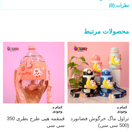
نظرات (0)
محصولات مرتبط
اتمام م
اتمام م
وجودی
وجودی
تراول ماگ خرگوش فضانورد
قمقمه هپی طرح بطری 350
(500 سی سی)
سی سی