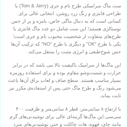
ست ماگ سرامیکی طرح تام و جری (Tom & Jerry) با
طراحی فانتزی و رنگ زرد روشن، انتخابی عالی برای
کسانی است که به دنبال ماگی خاص، بامزه و پر از حس
نوستالژی هستند! این ست شامل دو عدد ماگ فانتزی با
طرح‌های متفاوت از شخصیت محبوب تام و جری است؛
یکی با طرح “OK” و دیگری با طرح “NO” که ترکیب آن‌ها
حس شوخ‌طبعی و انرژی مثبت را منتقل می‌کند.
این ماگ‌ها از سرامیک باکیفیت بالا می باشد که در برابر
حرارت و شست‌وشو مقاوم بوده و برای استفاده روزمره
بسیار مناسب هستند. سطح صاف و لعاب براق آن‌ها باعث
می‌شود رنگ و طرح ماگ حتی پس از استفاده‌ی مکرر نیز
ثابت بماند.
با ارتفاع ۸ سانتی‌متر، قطر ۸ سانتی‌متر و ظرفیت ۴۰۰
سی‌سی.این ماگ‌ها گزینه‌ای عالی برای نوشیدنی‌های گرم
مانند چای، قهوه، هات چاکلت و حتی نوشیدنی‌های سرد