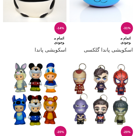
-14%
-31%
اتمام م
اتمام م
وجودی
وجودی
اسکویشی پاندا گلکسی
اسکویشی پاندا
-20%
-20%