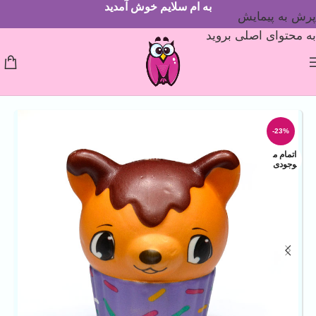
به ام سلایم خوش آمدید
پرش به پیمایش
به محتوای اصلی بروید
-23%
اتمام م
وجودی