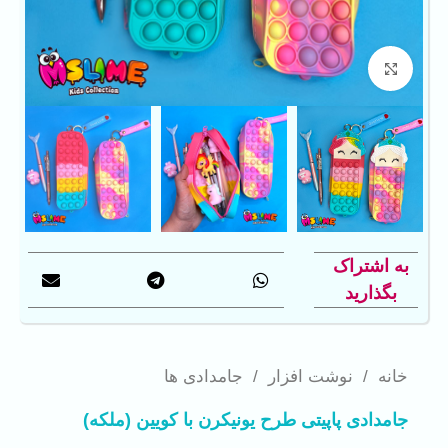
بزرگنمایی تصویر
به اشتراک
بگذارید
خانه
/
نوشت افزار
/
جامدادی ها
جامدادی پاپیتی طرح یونیکرن با کویین (ملکه)