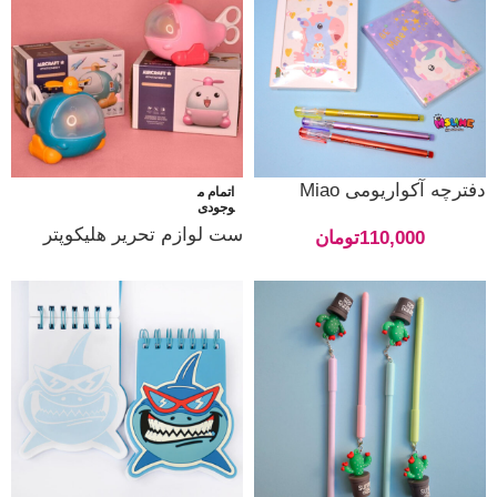
دفترچه آکواریومی Miao
اتمام م
وجودی
ست لوازم تحریر هلیکوپتر
110,000
تومان