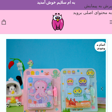
به ام سلایم خوش آمدید
پرش به پیمایش
به محتوای اصلی بروید
اتمام م
وجودی