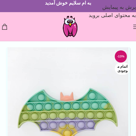
به ام سلایم خوش آمدید
پرش به پیمایش
به محتوای اصلی بروید
-13%
اتمام م
وجودی