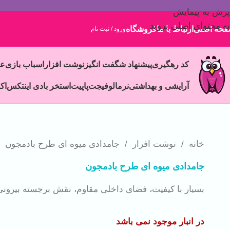
پرش به پیمایش
به محتوای اصلی بروید
حه اصلی
ارتباط با ما
فروشگاه
ورود / ثبت نام
کد رهگیری
پیشنهاد شگفت انگیز
نوشت افزار
اسباب بازی
ع
آرایشی و بهداشتی
نرمالو
فیجت
پاپیت
استخر بادی اینتکس
اک
خانه
/
نوشت افزار
/
جامدادی میوه ای طرح بادمجون
جامدادی میوه ای طرح بادمجون
بسیار با کیفیت، فضای داخلی مقاوم، نقش برجسته بیرونی،
در انبار موجود نمی باشد